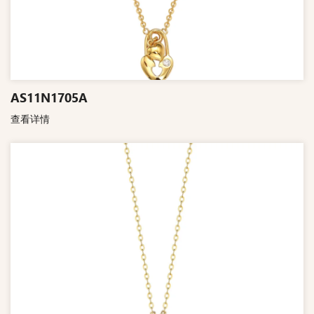
AS11N1705A
查看详情