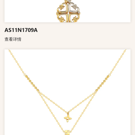
AS11N1709A
查看详情