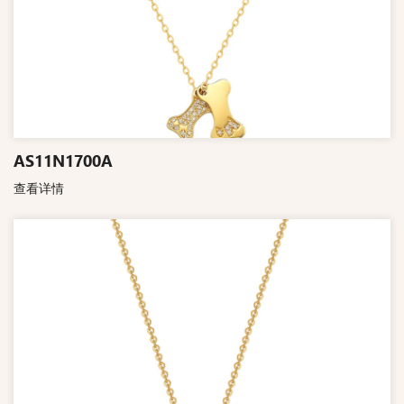
AS11N1700A
查看详情