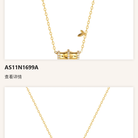
AS11N1699A
查看详情