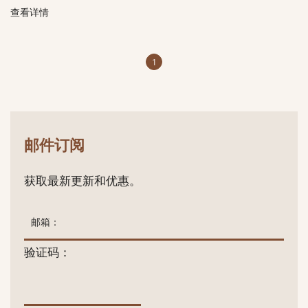
查看详情
1
邮件订阅
获取最新更新和优惠。
验证码：