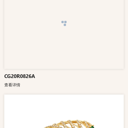
CG20R0826A
查看详情