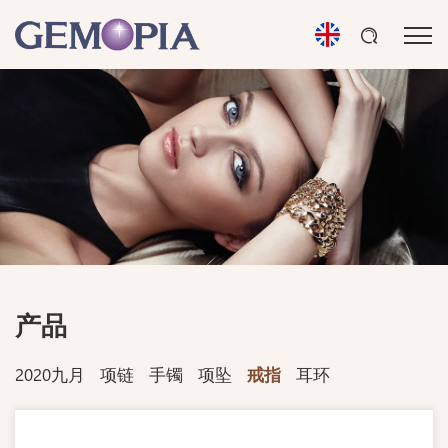
产品
2020九月
项链
手镯
项坠
戒指
耳环