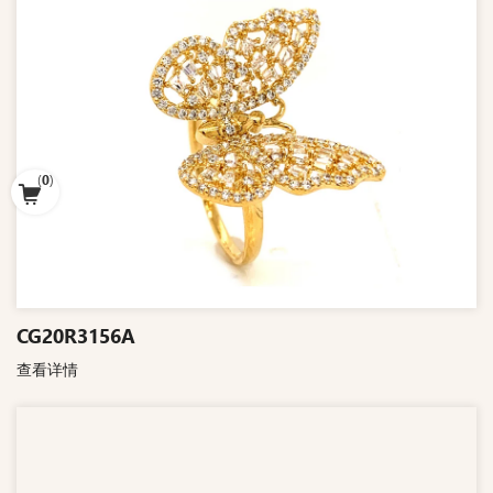
(
0
)
CG20R3156A
查看详情