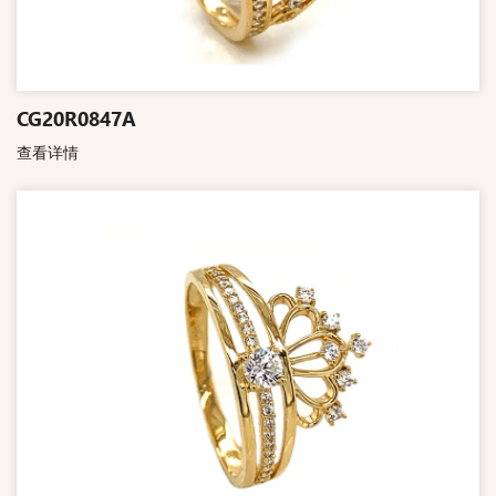
CG20R0847A
查看详情