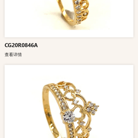
CG20R0846A
查看详情