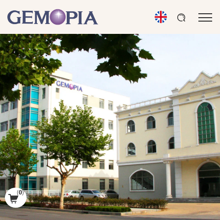
(
0
)